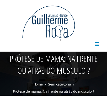
Skip
to
content
PRÓTESE DE MAMA: NA FRENTE
OU ATRÁS DO MÚSCULO ?
Home
/
Sem categoria
/
Prótese de mama: Na frente ou atrás do músculo ?