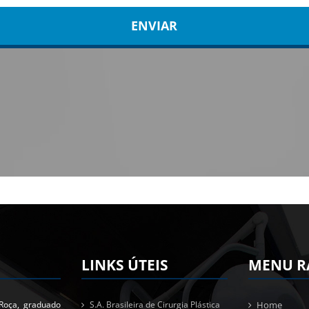
LINKS ÚTEIS
MENU R
Roça, graduado
S.A. Brasileira de Cirurgia Plástica
Home