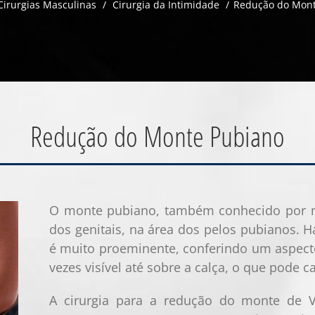
Cirurgias Masculinas
/
Cirurgia da Intimidade
/
Redução do Mont
Redução do Monte Pubiano
O monte pubiano, também conhecido por mo
dos genitais, na área dos pelos pubianos.
é muito proeminente, conferindo um aspect
vezes visível até sobre a calça, o que pode 
A cirurgia para a redução do monte de V