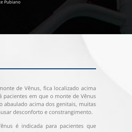
e Pubiano
nte de Vênus, fica localizado acima
 Há pacientes em que o monte de Vênus
o abaulado acima dos genitais, muitas
causar desconforto e constrangimento.
ênus é indicada para pacientes que