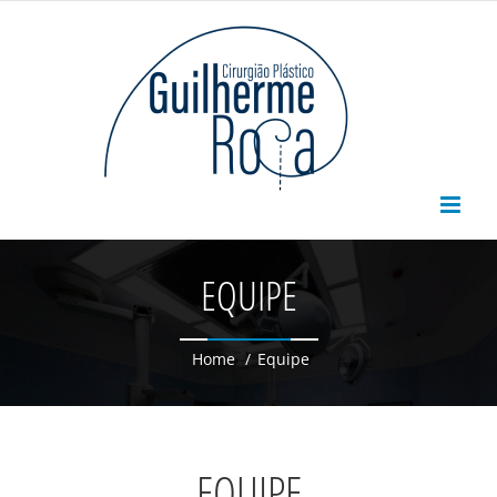
Skip
to
content
EQUIPE
Home
/
Equipe
EQUIPE