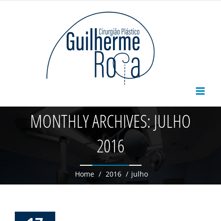
Skip
to
content
MONTHLY ARCHIVES:
JULHO
2016
Home
/
2016
/
julho