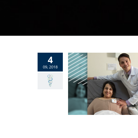
4
09, 2018
s-bariátrica: Conheça a história
de Simone Averlan
Uncategorized