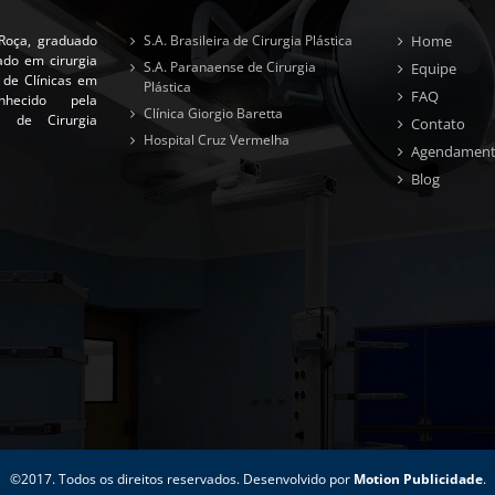
Roça, graduado
S.A. Brasileira de Cirurgia Plástica
Home
ado em cirurgia
S.A. Paranaense de Cirurgia
Equipe
l de Clínicas em
Plástica
FAQ
nhecido pela
Clínica Giorgio Baretta
ra de Cirurgia
Contato
Hospital Cruz Vermelha
Agendamen
Blog
©2017. Todos os direitos reservados. Desenvolvido por
Motion Publicidade
.