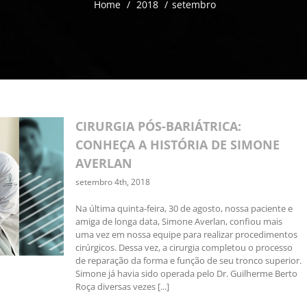
Home
/
2018
/
setembro
CIRURGIA PÓS-BARIÁTRICA:
CONHEÇA A HISTÓRIA DE SIMONE
AVERLAN
setembro 4th, 2018
Na última quinta-feira, 30 de agosto, nossa paciente e
amiga de longa data, Simone Averlan, confiou mais
uma vez em nossa equipe para realizar procedimentos
cirúrgicos. Dessa vez, a cirurgia completou o processo
de reparação da forma e função de seu tronco superior.
Simone já havia sido operada pelo Dr. Guilherme Berto
Roça diversas vezes [...]