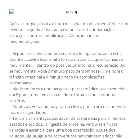
Após a cirurgia plástica é hora de cuidar do pós-operatório e tudo
deve ser seguido à risca para evitar cicatrizes, inflamações,
inchaços e outras complicações. Atenção para as
recomendações:
– Repouso relativo: Lembre-se….você foi operada…..não esta
doente…….evite ficar muito tempo na cama…..quanto mais se
movimentar….dentro do possível…melhor sua recuperação. Ao
se movimentar você diminui o risco de trombose…..melhora o
trânsito intestinal e diminui o risco de complicações
pulmonares……
– Medicamentos e dor: perguntar para o médico quais remédios
você pode tomar em caso de dor e tomá-los nos horários
corretos
– Curativos: voltar ao hospital ou clínica para troca de curativos
nos dias agendados
– Ter uma alimentação saudável: De preferência para alimentos
assados e cozidos…a ingesta de proteína, verduras e frutas
variadas é essencial para uma boa cicatrização. Abuse dos
líquidos…água..água de coco e sucos naturais sem adoçar são