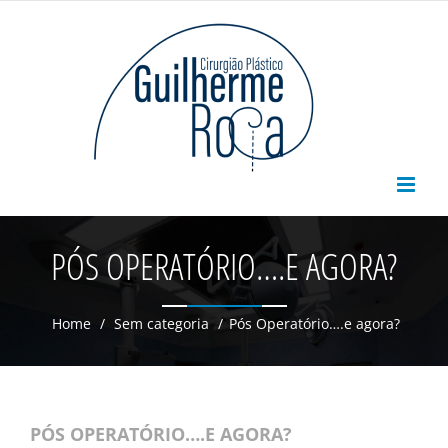
Skip
to
content
PÓS OPERATÓRIO….E AGORA?
Home
/
Sem categoria
/
Pós Operatório….e agora?
PÓS OPERATÓRIO….E AGORA?