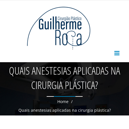
Skip
to
content
QUAIS ANESTESIAS APLICADAS NA
CIRURGIA PLÁSTICA?
Home
/
Quais anestesias aplicadas na cirurgia plástica?