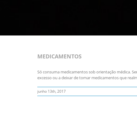
MEDICAMENTOS
Só consuma medicamentos sob orientação médica. Se
excesso ou a deixar de tomar medicamentos que real
junho 13th, 2017