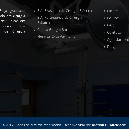
Roça, graduado
S.A. Brasileira de Cirurgia Plástica
Home
ado em cirurgia
S.A. Paranaense de Cirurgia
Equipe
l de Clínicas em
Plástica
FAQ
nhecido pela
Clínica Giorgio Baretta
ra de Cirurgia
Contato
Hospital Cruz Vermelha
Agendamen
Blog
©2017. Todos os direitos reservados. Desenvolvido por
Motion Publicidade
.