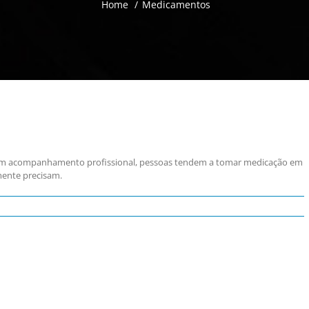
Home
/
Medicamentos
m acompanhamento profissional, pessoas tendem a tomar medicação em
mente precisam.