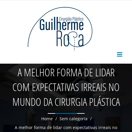
Skip
to
content
A MELHOR FORMA DE LIDAR
COM EXPECTATIVAS IRREAIS NO
MUNDO DA CIRURGIA PLÁSTICA
Home
/
Sem categoria
/
A melhor forma de lidar com expectativas irreais no