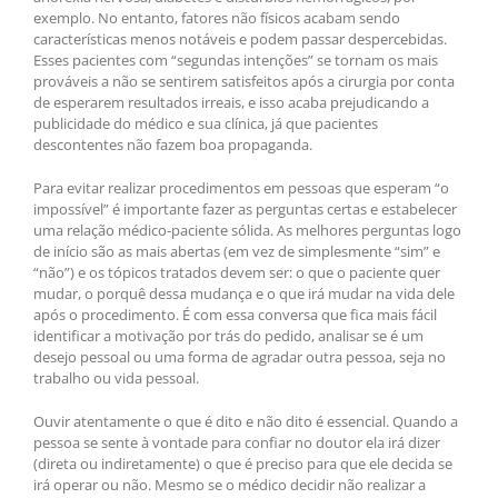
exemplo. No entanto, fatores não físicos acabam sendo
características menos notáveis e podem passar despercebidas.
Esses pacientes com “segundas intenções” se tornam os mais
prováveis a não se sentirem satisfeitos após a cirurgia por conta
de esperarem resultados irreais, e isso acaba prejudicando a
publicidade do médico e sua clínica, já que pacientes
descontentes não fazem boa propaganda.
Para evitar realizar procedimentos em pessoas que esperam “o
impossível” é importante fazer as perguntas certas e estabelecer
uma relação médico-paciente sólida. As melhores perguntas logo
de início são as mais abertas (em vez de simplesmente “sim” e
“não”) e os tópicos tratados devem ser: o que o paciente quer
mudar, o porquê dessa mudança e o que irá mudar na vida dele
após o procedimento. É com essa conversa que fica mais fácil
identificar a motivação por trás do pedido, analisar se é um
desejo pessoal ou uma forma de agradar outra pessoa, seja no
trabalho ou vida pessoal.
Ouvir atentamente o que é dito e não dito é essencial. Quando a
pessoa se sente à vontade para confiar no doutor ela irá dizer
(direta ou indiretamente) o que é preciso para que ele decida se
irá operar ou não. Mesmo se o médico decidir não realizar a